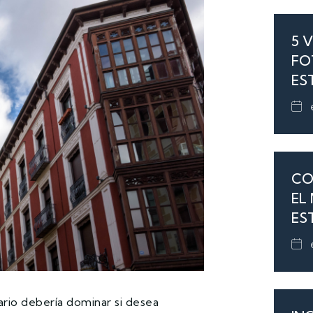
5 
FO
ES
CO
EL
ES
rio debería dominar si desea