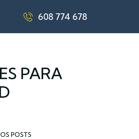
608 774 678
O
VES PARA
AD
MOS POSTS